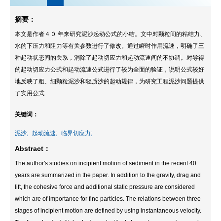
摘要：
本文是作者４０ 年来研究泥沙起动公式的小结。文中对颗粒间的粘结力、
水的下压力和阻力等有关参数进行了修改。通过瞬时作用流速，明确了三
种起动状态间的关系，消除了起动切应力和起动流速间的不协调。对导得
的起动切应力公式和起动流速公式进行了较为全面的验证，说明公式较好
地反映了粗、细颗粒泥沙和轻质沙的起动规律，为研究工程泥沙问题提供
了实用公式
关键词：
泥沙;
起动流速;
临界切应力;
Abstract：
The author's studies on incipient motion of sediment in the recent 40
years are summarized in the paper. In addition to the gravity, drag and
lift, the cohesive force and additional static pressure are considered
which are of importance for fine particles. The relations between three
stages of incipient motion are defined by using instantaneous velocity.